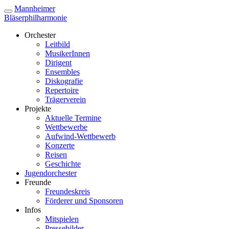
Mannheimer
Bläserphilharmonie
Orchester
Leitbild
MusikerInnen
Dirigent
Ensembles
Diskografie
Repertoire
Trägerverein
Projekte
Aktuelle Termine
Wettbewerbe
Aufwind-Wettbewerb
Konzerte
Reisen
Geschichte
Jugendorchester
Freunde
Freundeskreis
Förderer und Sponsoren
Infos
Mitspielen
Pressebilder