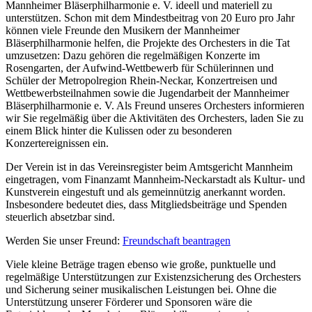
Mannheimer Bläserphilharmonie e. V. ideell und materiell zu
unterstützen. Schon mit dem Mindestbeitrag von 20 Euro pro Jahr
können viele Freunde den Musikern der Mannheimer
Bläserphilharmonie helfen, die Projekte des Orchesters in die Tat
umzusetzen: Dazu gehören die regelmäßigen Konzerte im
Rosengarten, der Aufwind-Wettbewerb für Schülerinnen und
Schüler der Metropolregion Rhein-Neckar, Konzertreisen und
Wettbewerbsteilnahmen sowie die Jugendarbeit der Mannheimer
Bläserphilharmonie e. V. Als Freund unseres Orchesters informieren
wir Sie regelmäßig über die Aktivitäten des Orchesters, laden Sie zu
einem Blick hinter die Kulissen oder zu besonderen
Konzertereignissen ein.
Der Verein ist in das Vereinsregister beim Amtsgericht Mannheim
eingetragen, vom Finanzamt Mannheim-Neckarstadt als Kultur- und
Kunstverein eingestuft und als gemeinnützig anerkannt worden.
Insbesondere bedeutet dies, dass Mitgliedsbeiträge und Spenden
steuerlich absetzbar sind.
Werden Sie unser Freund:
Freundschaft beantragen
Viele kleine Beträge tragen ebenso wie große, punktuelle und
regelmäßige Unterstützungen zur Existenzsicherung des Orchesters
und Sicherung seiner musikalischen Leistungen bei. Ohne die
Unterstützung unserer Förderer und Sponsoren wäre die