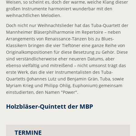
Weisen, so scheint es, doch der warme, weiche Klang dieser
Aktuelle Termine
großen Instrumente harmoniert wunderbar mit den
weihnachtlichen Melodien.
Wettbewerbe
Doch nicht nur Weihnachtslieder hat das Tuba-Quartett der
Mannheimer Bläserphilharmonie im Repertoire – neben
Aufwind-Wettbewerb
Arrangements von Renaissance-Tänzen bis zu Blues-
Klassikern bringen die vier Tieftöner eine ganze Reihe von
Konzerte
Originalkompositionen für diese Besetzung zu Gehör. Diese
sind verständlicherweise eher neueren Datums, aber
Reisen
ebenso vielfältig und mitreißend – nicht umsonst trägt das
Geschichte
erste Werk, das die vier Instrumentalisten des Tuba-
Quartetts (Johannes Lutz und Benjamin Grän, Tuba, sowie
Jugendorchester
Myriam Krieg und Philipp Ohlig, Euphonium) gemeinsam
einstudierten, den Namen "Power".
Freunde
Holzbläser-Quintett der MBP
Freundeskreis
Förderer und Sponsoren
TERMINE
Infos