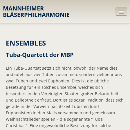
MANNHEIMER
BLÄSERPHILHARMONIE
Orchester
ENSEMBLES
Leitbild
MusikerInnen
Tuba-Quartett der MBP
Dirigent
Ein Tuba-Quartett setzt sich nicht, obwohl der Name dies
andeutet, aus vier Tuben zusammen, sondern vielmehr aus
Ensembles
zwei Tuben und zwei Euphonien. Dies ist die übliche
Besetzung für ein solches Ensemble, welches sich
Diskografie
besonders in den Vereinigten Staaten großer Bekanntheit
und Beliebtheit erfreut. Dort ist es sogar Tradition, dass sich
Repertoire
gerade in der Vorweih-nachtszeit Tubisten (und
Euphonisten) in den Malls versammeln und gemeinsam
Trägerverein
Weihnachtslieder spielen – die sogenannte "Tuba
Christmas". Eine ungewöhnliche Besetzung für solche
Projekte