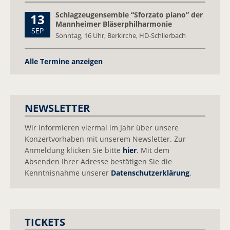
Schlagzeugensemble “Sforzato piano” der
13
Mitspielen
Mannheimer Bläserphilharmonie
SEP
Sonntag,
16 Uhr, Berkirche, HD-Schlierbach
Pressebilder
Pressespiegel
Alle Termine anzeigen
Kontakt
Ansprechpartner
NEWSLETTER
Newsletter
Wir informieren viermal im Jahr über unsere
Konzertvorhaben mit unserem Newsletter. Zur
Facebook
Anmeldung klicken Sie bitte
hier
. Mit dem
Absenden Ihrer Adresse bestätigen Sie die
Kenntnisnahme unserer
Datenschutzerklärung
.
TICKETS