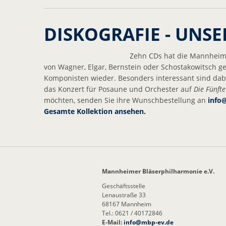
DISKOGRAFIE - UNSE
Zehn CDs hat die Mannheime
von Wagner, Elgar, Bernstein oder Schostakowitsch g
Komponisten wieder. Besonders interessant sind dab
das Konzert für Posaune und Orchester auf
Die Fünfte
möchten, senden Sie ihre Wunschbestellung an
info
Gesamte Kollektion ansehen.
Mannheimer Bläserphilharmonie e.V.
Geschäftsstelle
Lenaustraße 33
68167 Mannheim
Tel.: 0621 / 40172846
E-Mail:
info@
mbp-ev.de