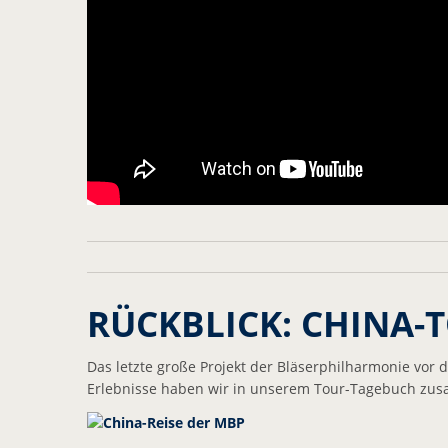
RÜCKBLICK: CHINA-
Das letzte große Projekt der Bläserphilharmonie vor
Erlebnisse haben wir in unserem Tour-Tagebuch zu