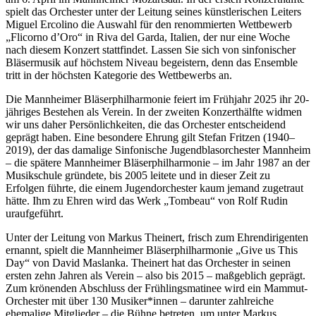
spielt das Orchester unter der Leitung seines künstlerischen Leiters
Miguel Ercolino die Auswahl für den renommierten Wettbewerb
„Flicorno d’Oro“ in Riva del Garda, Italien, der nur eine Woche
nach diesem Konzert stattfindet. Lassen Sie sich von sinfonischer
Bläsermusik auf höchstem Niveau begeistern, denn das Ensemble
tritt in der höchsten Kategorie des Wettbewerbs an.
Die Mannheimer Bläserphilharmonie feiert im Frühjahr 2025 ihr 20-
jähriges Bestehen als Verein. In der zweiten Konzerthälfte widmen
wir uns daher Persönlichkeiten, die das Orchester entscheidend
geprägt haben. Eine besondere Ehrung gilt Stefan Fritzen (1940–
2019), der das damalige Sinfonische Jugendblasorchester Mannheim
– die spätere Mannheimer Bläserphilharmonie – im Jahr 1987 an der
Musikschule gründete, bis 2005 leitete und in dieser Zeit zu
Erfolgen führte, die einem Jugendorchester kaum jemand zugetraut
hätte. Ihm zu Ehren wird das Werk „Tombeau“ von Rolf Rudin
uraufgeführt.
Unter der Leitung von Markus Theinert, frisch zum Ehrendirigenten
ernannt, spielt die Mannheimer Bläserphilharmonie „Give us This
Day“ von David Maslanka. Theinert hat das Orchester in seinen
ersten zehn Jahren als Verein – also bis 2015 – maßgeblich geprägt.
Zum krönenden Abschluss der Frühlingsmatinee wird ein Mammut-
Orchester mit über 130 Musiker*innen – darunter zahlreiche
ehemalige Mitglieder – die Bühne betreten, um unter Markus