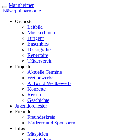
Mannheimer
Bläserphilharmonie
Orchester
Leitbild
MusikerInnen
Dirigent
Ensembles
Diskografie
Repertoire
Trägerverein
Projekte
Aktuelle Termine
Wettbewerbe
Aufwind-Wettbewerb
Konzerte
Reisen
Geschichte
Jugendorchester
Freunde
Freundeskreis
Förderer und Sponsoren
Infos
Mitspielen
Pressebilder