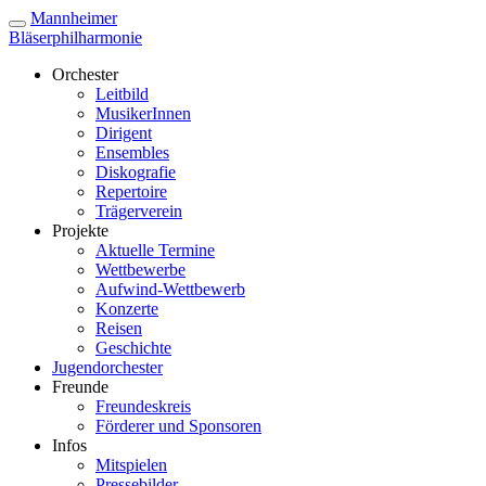
Mannheimer
Bläserphilharmonie
Orchester
Leitbild
MusikerInnen
Dirigent
Ensembles
Diskografie
Repertoire
Trägerverein
Projekte
Aktuelle Termine
Wettbewerbe
Aufwind-Wettbewerb
Konzerte
Reisen
Geschichte
Jugendorchester
Freunde
Freundeskreis
Förderer und Sponsoren
Infos
Mitspielen
Pressebilder