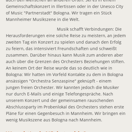
Gemeinschaftskonzert in Illertissen oder in der Unesco City
Mitspielen
of Music "Partnerstadt" Bologna. Wir tragen ein Stück
Mannheimer Musikszene in die Welt.
Pressebilder
Musik schafft Verbindungen: Die
Pressespiegel
Herausforderungen eine solche Reise zu meistern, an jedem
zweiten Tag ein Konzert zu spielen und danach den Erfolg
Kontakt
zu feiern, das intensiviert Freundschaften und schweißt
zusammen. Darüber hinaus kann Musik zum anderen aber
Ansprechpartner
auch über die Grenzen des Orchesters Beziehungen stiften.
An keinem Ort der Reise wurde das so deutlich wie in
Newsletter
Bologna: Wir hatten im Vorfeld Kontakte zu dem in Bologna
ansässigen "Orchestra Senzaspine" geknüpft - einem
Facebook
jungen freien Orchester. Wir kannten jedoch die Musiker
nur durch E-Mails und einige Telefongespräche. Nach
unserem Konzert und der gemeinsamen rauschenden
Abschlussparty im Probenlokal des Orchesters stehen erste
Pläne für einen Gegenbesuch in Mannheim. Wir bringen ein
wenig Musikszene aus Bologna nach Mannheim.