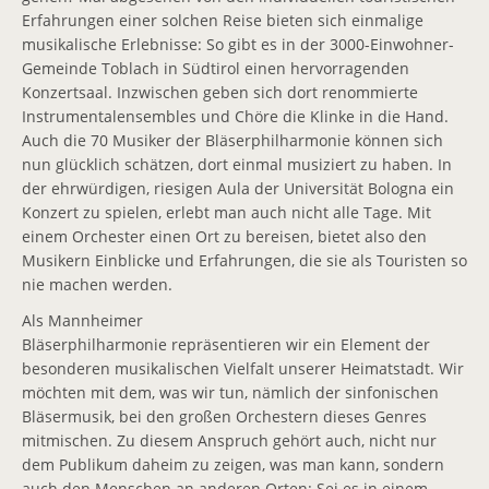
Erfahrungen einer solchen Reise bieten sich einmalige
Aktuelle Termine
musikalische Erlebnisse: So gibt es in der 3000-Einwohner-
Gemeinde Toblach in Südtirol einen hervorragenden
Wettbewerbe
Konzertsaal. Inzwischen geben sich dort renommierte
Instrumentalensembles und Chöre die Klinke in die Hand.
Aufwind-Wettbewerb
Auch die 70 Musiker der Bläserphilharmonie können sich
nun glücklich schätzen, dort einmal musiziert zu haben. In
Konzerte
der ehrwürdigen, riesigen Aula der Universität Bologna ein
Reisen
Konzert zu spielen, erlebt man auch nicht alle Tage. Mit
einem Orchester einen Ort zu bereisen, bietet also den
Geschichte
Musikern Einblicke und Erfahrungen, die sie als Touristen so
nie machen werden.
Jugendorchester
Als Mannheimer
Bläserphilharmonie repräsentieren wir ein Element der
Freunde
besonderen musikalischen Vielfalt unserer Heimatstadt. Wir
möchten mit dem, was wir tun, nämlich der sinfonischen
Freundeskreis
Bläsermusik, bei den großen Orchestern dieses Genres
Förderer und Sponsoren
mitmischen. Zu diesem Anspruch gehört auch, nicht nur
dem Publikum daheim zu zeigen, was man kann, sondern
Infos
auch den Menschen an anderen Orten: Sei es in einem