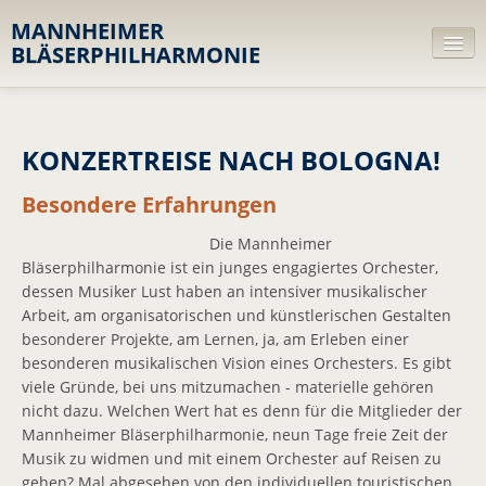
MANNHEIMER
BLÄSERPHILHARMONIE
Orchester
KONZERTREISE NACH BOLOGNA!
Leitbild
MusikerInnen
Besondere Erfahrungen
Dirigent
Die Mannheimer
Bläserphilharmonie ist ein junges engagiertes Orchester,
Ensembles
dessen Musiker Lust haben an intensiver musikalischer
Arbeit, am organisatorischen und künstlerischen Gestalten
Diskografie
besonderer Projekte, am Lernen, ja, am Erleben einer
besonderen musikalischen Vision eines Orchesters. Es gibt
Repertoire
viele Gründe, bei uns mitzumachen - materielle gehören
nicht dazu. Welchen Wert hat es denn für die Mitglieder der
Trägerverein
Mannheimer Bläserphilharmonie, neun Tage freie Zeit der
Musik zu widmen und mit einem Orchester auf Reisen zu
Projekte
gehen? Mal abgesehen von den individuellen touristischen