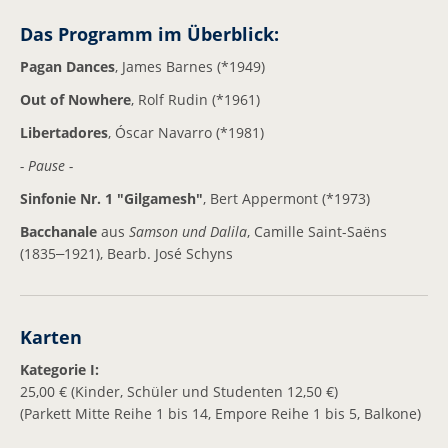
Das Programm im Überblick:
Mitspielen
Pagan Dances
, James Barnes (*1949)
Pressebilder
Out of Nowhere
, Rolf Rudin (*1961)
Pressespiegel
Libertadores
, Óscar Navarro (*1981)
Kontakt
- Pause -
Sinfonie Nr. 1 "Gilgamesh"
, Bert Appermont (*1973)
Ansprechpartner
Bacchanale
aus
Samson und Dalila
, Camille Saint-Saëns
Newsletter
(1835
1921), Bearb. José Schyns
–
Facebook
Karten
Kategorie I:
25,00 € (Kinder, Schüler und Studenten 12,50 €)
(Parkett Mitte Reihe 1 bis 14, Empore Reihe 1 bis 5, Balkone)