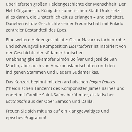
überlieferten großen Heldengeschichte der Menschheit. Der
Aktuelle Termine
Held Gilgamesch, König der sumerischen Stadt Uruk, setzt
alles daran, die Unsterblichkeit zu erlangen – und scheitert.
Wettbewerbe
Daneben ist die Geschichte seiner Freundschaft mit Enkidu
zentraler Bestandteil des Epos.
Aufwind-Wettbewerb
Eine weitere Heldengeschichte: Óscar Navarros farbenfrohe
Konzerte
und schwungvolle Komposition
Libertadores
ist inspiriert von
der Geschichte der südamerikanischen
Reisen
Unabhängigkeitskämpfer Simón Bolívar und José de San
Martin, aber auch von Amazonaslandschaften und den
Geschichte
indigenen Stämmen und Liedern Südamerikas.
Jugendorchester
Das Konzert beginnt mit den archaischen
Pagan Dances
("heidnischen Tänzen") des Komponisten James Barnes und
Freunde
endet mit Camille Saint-Saëns berühmter, ekstatischer
Bacchanale
aus der Oper Samson und Dalila.
Freundeskreis
Freuen Sie sich mit uns auf ein klanggewaltiges und
episches Programm!
Förderer und Sponsoren
Infos