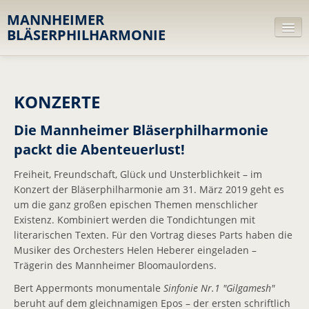
MANNHEIMER
BLÄSERPHILHARMONIE
Orchester
KONZERTE
Leitbild
MusikerInnen
Die Mannheimer Bläserphilharmonie
packt die Abenteuerlust!
Dirigent
Freiheit, Freundschaft, Glück und Unsterblichkeit – im
Ensembles
Konzert der Bläserphilharmonie am 31. März 2019 geht es
um die ganz großen epischen Themen menschlicher
Diskografie
Existenz. Kombiniert werden die Tondichtungen mit
literarischen Texten. Für den Vortrag dieses Parts haben die
Repertoire
Musiker des Orchesters Helen Heberer eingeladen –
Trägerin des Mannheimer Bloomaulordens.
Trägerverein
Bert Appermonts monumentale
Sinfonie Nr.1 "Gilgamesh"
Projekte
beruht auf dem gleichnamigen Epos – der ersten schriftlich